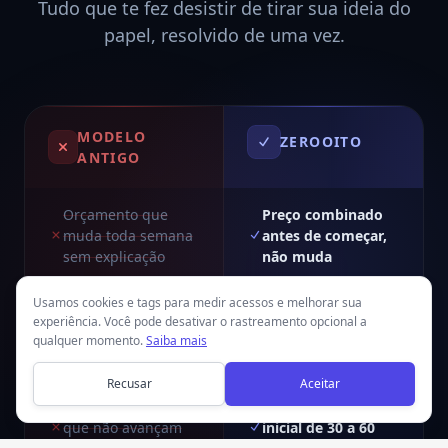
Tudo que te fez desistir de tirar sua ideia do
papel, resolvido de uma vez.
MODELO
ZEROOITO
ANTIGO
Orçamento que
Preço combinado
muda toda semana
antes de começar,
sem explicação
não muda
Usamos cookies e tags para medir acessos e melhorar sua
Freelancer que
Você acompanha o
experiência. Você pode desativar o rastreamento opcional a
some e não dá
progresso em
qualquer momento.
Saiba mais
retorno
tempo real
Recusar
Aceitar
Reuniões infinitas
Só uma conversa
que não avançam
inicial de 30 a 60