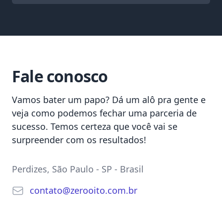
Fale conosco
Vamos bater um papo? Dá um alô pra gente e
veja como podemos fechar uma parceria de
sucesso. Temos certeza que você vai se
surpreender com os resultados!
Postal address
Perdizes, São Paulo - SP - Brasil
E-mail
contato
@
zerooito.
com.
br