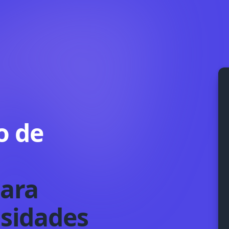
o de
ara
ssidades