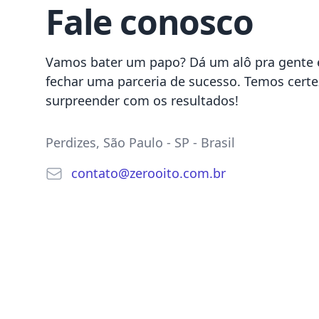
Fale conosco
Vamos bater um papo? Dá um alô pra gente
fechar uma parceria de sucesso. Temos certe
surpreender com os resultados!
Postal address
Perdizes, São Paulo - SP - Brasil
E-mail
contato
@
zerooito.
com.
br