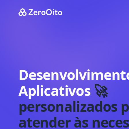
Your Company
Desenvolviment
Aplicativos
🚀
personalizados
p
atender às nece