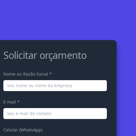
Solicitar orçamento
Nome ou Razão Social *
E-mail *
Celular (WhatsApp)