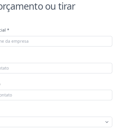
r orçamento
ou tirar
ial *
)