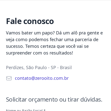
Fale conosco
Vamos bater um papo? Dá um alô pra gente e
veja como podemos fechar uma parceria de
sucesso. Temos certeza que você vai se
surpreender com os resultados!
Postal address
Perdizes, São Paulo - SP - Brasil
E-mail
contato
@
zerooito.
com.
br
Solicitar orçamento
ou tirar dúvidas.
Nome ou Razão Social *